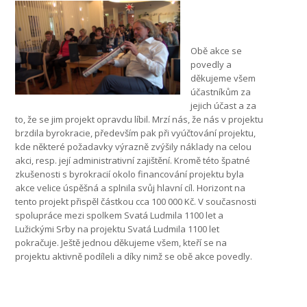
Obě akce se
povedly a
děkujeme všem
účastníkům za
jejich účast a za
to, že se jim projekt opravdu líbil. Mrzí nás, že nás v projektu
brzdila byrokracie, především pak při vyúčtování projektu,
kde některé požadavky výrazně zvýšily náklady na celou
akci, resp. její administrativní zajištění. Kromě této špatné
zkušenosti s byrokracií okolo financování projektu byla
akce velice úspěšná a splnila svůj hlavní cíl. Horizont na
tento projekt přispěl částkou cca 100 000 Kč. V současnosti
spolupráce mezi spolkem Svatá Ludmila 1100 let a
Lužickými Srby na projektu Svatá Ludmila 1100 let
pokračuje. Ještě jednou děkujeme všem, kteří se na
projektu aktivně podíleli a díky nimž se obě akce povedly.