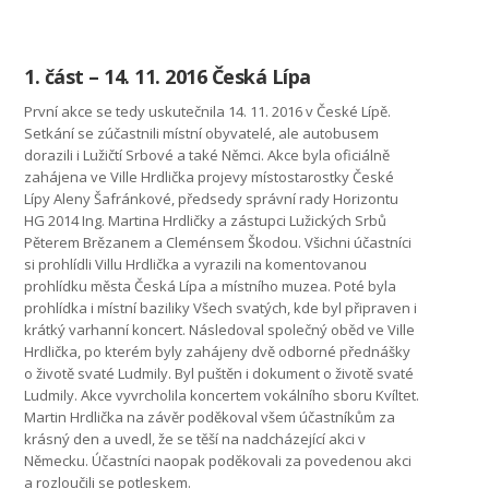
1. část – 14. 11. 2016 Česká Lípa
První akce se tedy uskutečnila 14. 11. 2016 v České Lípě.
Setkání se zúčastnili místní obyvatelé, ale autobusem
dorazili i Lužičtí Srbové a také Němci. Akce byla oficiálně
zahájena ve Ville Hrdlička projevy místostarostky České
Lípy Aleny Šafránkové, předsedy správní rady Horizontu
HG 2014 Ing. Martina Hrdličky a zástupci Lužických Srbů
Pěterem Brězanem a Cleménsem Škodou. Všichni účastníci
si prohlídli Villu Hrdlička a vyrazili na komentovanou
prohlídku města Česká Lípa a místního muzea. Poté byla
prohlídka i místní baziliky Všech svatých, kde byl připraven i
krátký varhanní koncert. Následoval společný oběd ve Ville
Hrdlička, po kterém byly zahájeny dvě odborné přednášky
o životě svaté Ludmily. Byl puštěn i dokument o životě svaté
Ludmily. Akce vyvrcholila koncertem vokálního sboru Kvíltet.
Martin Hrdlička na závěr poděkoval všem účastníkům za
krásný den a uvedl, že se těší na nadcházející akci v
Německu. Účastníci naopak poděkovali za povedenou akci
a rozloučili se potleskem.