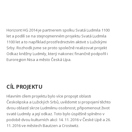
Horizont HG 2014 je partnerem spolku Svatá Ludmila 1100
let a podílí se na stejnojmenném projektu Svatá Ludmila
1100 let a to například prostřednictvím aktivit s Lužickými
Srby. Rozhodli jsme se proto společně realizovat projekt
Odkaz kněžny Ludmily, který nakonec finančně podpořil i
Euroregion Nisa a město Česká Lípa.
CÍL PROJEKTU
Hlavním cílem projektu bylo více propojit oblasti
Českolipska a Lužických Srbů, uvědomit si propojení těchto
dvou oblastí skrze Ludmilinu osobnost, připomenout život
svaté Ludmily a její odkaz. Toto bylo úspěšně splněno v
podobě dvou kulturních akcí: 14. 11. 2016 v České Lípě a 26.
11. 2016 ve městech Bautzen a Crostwitz.