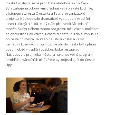
města Crostwitz. Akce probíhala obdobně jako v Česku.
Byla zahájena odbornými přednáškami o svaté Ludmile,
výstupem starostů Crostwitz a Tetína, organizátorů
projektu. Následovalo dramatické vystoupení (tradiční
tanec Lužických Srbů, který nám předvedli žáci místní
taneční školy). Během tohoto programu měli všichni možnost
se občerstvit. Pak všichni účastníci nastoupili do autobusu a
po cestě do města Bautzen navštívili kostel a velký
památník Lužických Srbů. Po příjezdu do města byl v plánu
pozdní oběd v tradiční Lužickosrbské restauraci.
Následovala prohlídka města, a nakonec volný program
(prohlídka vánočních trhů). Poté byl odjezd zpět do České
Lípy.