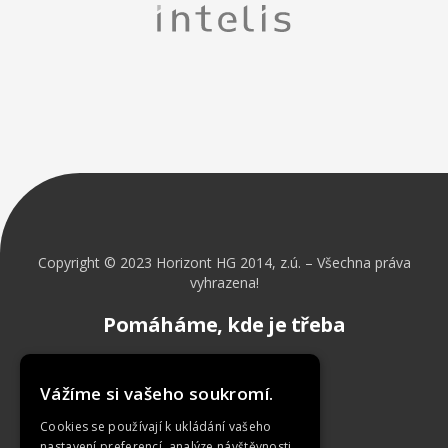
Copyright © 2023 Horizont HG 2014, z.ú. – Všechna práva
vyhrazena!
Pomáháme, kde je třeba
Vážíme si vašeho soukromí.
Cookies se používají k ukládání vašeho
Úvod
nastavení preferencí, analýze návštěvnosti