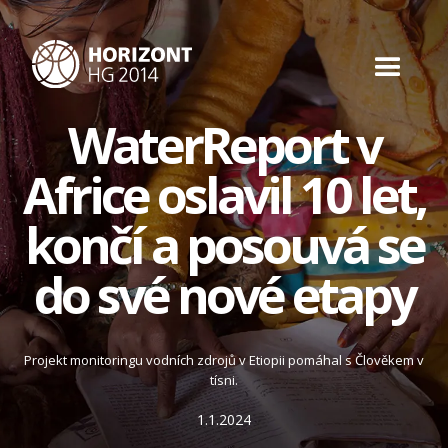
WaterReport v
Africe oslavil 10 let,
končí a posouvá se
do své nové etapy
Projekt monitoringu vodních zdrojů v Etiopii pomáhal s Člověkem v
tísni.
1.1.2024