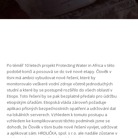
Po téměř 10 letech projekt Protecting Water in Africa v této
podobě končí a posouvá se do své nové etapy. Člověk v
tísni má ambici vybudovat nové řešení, které by
monitorovalo veškeré vodní zdroje včetně jednoduchých
studní a které by se postupně rozšířilo do všech oblastí v
Etiopii. Toto řešení by se pak bezplatně předalo pro údržbu
etiopským úřadům. Etiopská vláda zároveň požaduje
aplikaci přísných bezpečnostních opatření a udržování dat
na lokálních serverech. Vzhledem k tomuto postupu a
vzhledem ke komplikovanosti těchto podmínek jsme se
dohodli, že Člověk v tísni bude nové řešení vyvíjet, udržovat
a aplikovat sám. HRDLIČKA, spol. s r.o. ale nadále zůstane v