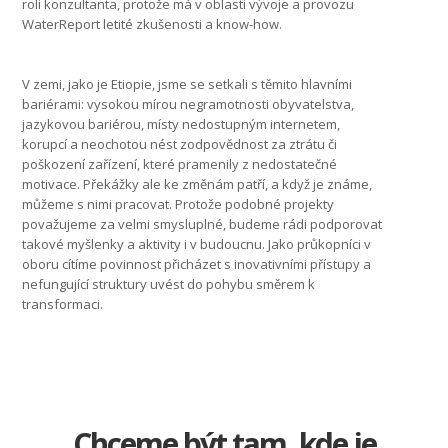
roli konzultanta, protože má v oblasti vývoje a provozu
WaterReport letité zkušenosti a know-how.
V zemi, jako je Etiopie, jsme se setkali s těmito hlavními
bariérami: vysokou mírou negramotnosti obyvatelstva,
jazykovou bariérou, místy nedostupným internetem,
korupcí a neochotou nést zodpovědnost za ztrátu či
poškození zařízení, které pramenily z nedostatečné
motivace. Překážky ale ke změnám patří, a když je známe,
můžeme s nimi pracovat. Protože podobné projekty
považujeme za velmi smysluplné, budeme rádi podporovat
takové myšlenky a aktivity i v budoucnu. Jako průkopníci v
oboru cítíme povinnost přicházet s inovativními přístupy a
nefungující struktury uvést do pohybu směrem k
transformaci.
Chceme být tam, kde je