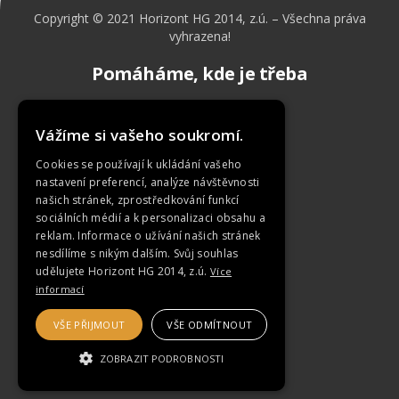
Copyright © 2021 Horizont HG 2014, z.ú. – Všechna práva
vyhrazena!
Pomáháme, kde je třeba
Vážíme si vašeho soukromí.
Cookies se používají k ukládání vašeho
Úvod
nastavení preferencí, analýze návštěvnosti
našich stránek, zprostředkování funkcí
Projekty
sociálních médií a k personalizaci obsahu a
Aktuality
reklam. Informace o užívání našich stránek
nesdílíme s nikým dalším. Svůj souhlas
Jak podpořit
udělujete Horizont HG 2014, z.ú.
Více
O nás
informací
Kontakt
VŠE PŘIJMOUT
VŠE ODMÍTNOUT
ZOBRAZIT PODROBNOSTI
NEZBYTNĚ NUTNÉ SOUBORY