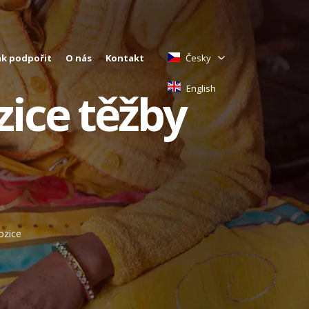
ak podpořit
O nás
Kontakt
Česky
English
zice těžby
ozice