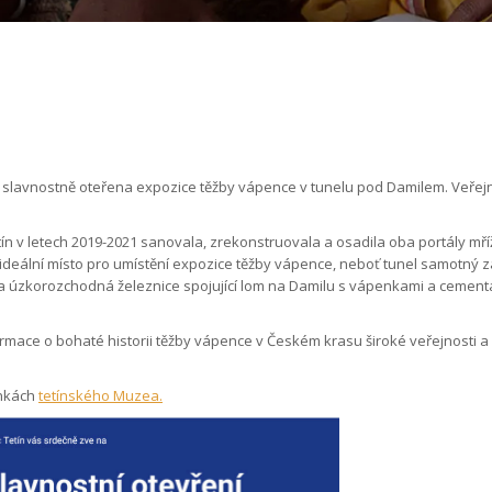
íně slavnostně oteřena expozice těžby vápence v tunelu pod Damilem. Veřej
n v letech 2019-2021 sanovala, zrekonstruovala a osadila oba portály mří
 ideální místo pro umístění expozice těžby vápence, neboť tunel samotný z
edla úzkorozchodná železnice spojující lom na Damilu s vápenkami a cemen
ormace o bohaté historii těžby vápence v Českém krasu široké veřejnosti a
ánkách
tetínského Muzea.