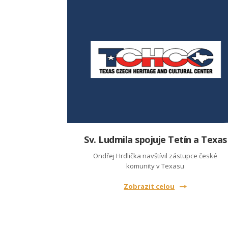
Sv. Ludmila spojuje Tetín a Texas
Ondřej Hrdlička navštívil zástupce české
komunity v Texasu
Zobrazit celou