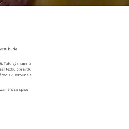
nosti bude
ží. Tato významná
ažil těžbu opravdu
tárnou v Berouně a
 zaměřit se spíše