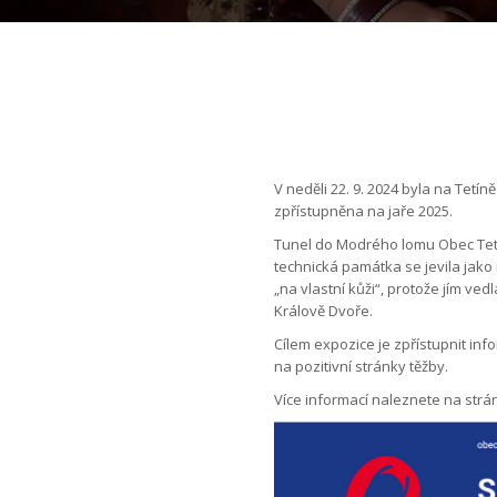
V neděli 22. 9. 2024 byla na Tet
zpřístupněna na jaře 2025.
Tunel do Modrého lomu Obec Tetí
technická památka se jevila jako
„na vlastní kůži“, protože jím v
Králově Dvoře.
Cílem expozice je zpřístupnit inf
na pozitivní stránky těžby.
Více informací naleznete na str