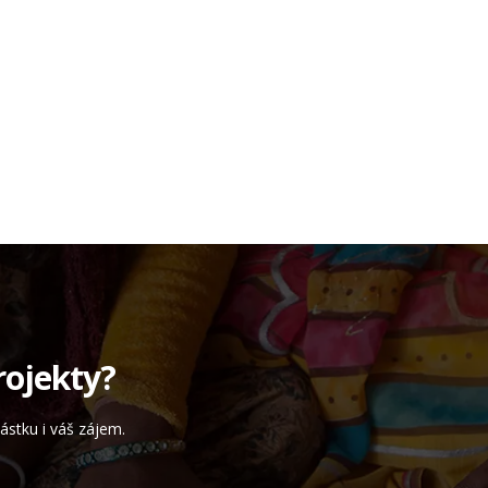
rojekty?
stku i váš zájem.