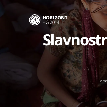
Slavnostn
V rá