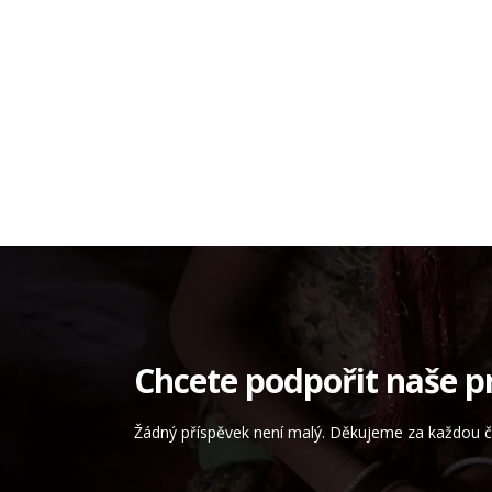
Chcete podpořit naše p
Žádný příspěvek není malý. Děkujeme za každou čá