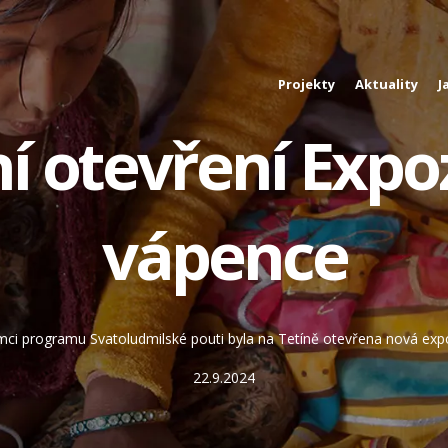
Projekty
Aktuality
J
í otevření Expo
vápence
mci programu Svatoludmilské pouti byla na Tetíně otevřena nová exp
22.9.2024