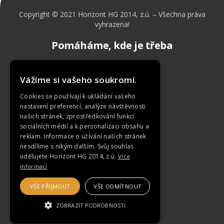
Copyright © 2021 Horizont HG 2014, z.ú. – Všechna práva
vyhrazena!
Pomáháme, kde je třeba
Vážíme si vašeho soukromí.
Cookies se používají k ukládání vašeho
Úvod
nastavení preferencí, analýze návštěvnosti
našich stránek, zprostředkování funkcí
Projekty
sociálních médií a k personalizaci obsahu a
Aktuality
reklam. Informace o užívání našich stránek
nesdílíme s nikým dalším. Svůj souhlas
Jak podpořit
udělujete Horizont HG 2014, z.ú.
Více
O nás
informací
Kontakt
VŠE PŘIJMOUT
VŠE ODMÍTNOUT
ZOBRAZIT PODROBNOSTI
NEZBYTNĚ NUTNÉ SOUBORY