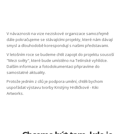
V návaznosti na vize neziskové organizace samozřejmě
dále pokračujeme se stávajícími projekty, které nám dávají
smysl a dlouhodobě korespondují s našimi představami.
V letošním roce se budeme chtít zapojit do projektu sousoší
"Mezi světy", které bude umístěno na Tetínské vyhlídce.
Dalším informace a fotodokumentaci připravíme do
samostatné aktuality.
Protože jedním z cílů je podpora umění, chtěli bychom
uspořádat výstavu tvorby Kristýny Hrdličkové - Kiki
Artworks.