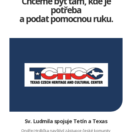
Chceme být tam, kde je
potřeba
a podat pomocnou ruku.
Sv. Ludmila spojuje Tetín a Texas
Ondřej Hrdlička navštívil zástupce české komunity